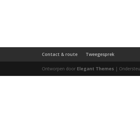
Contact & route
Tweegesprek
Ontworpen door
Elegant Themes
| Onderste