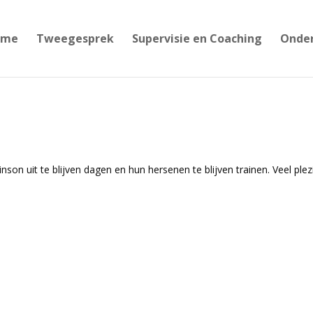
ome
Tweegesprek
Supervisie en Coaching
Onder
son uit te blijven dagen en hun hersenen te blijven trainen. Veel plez